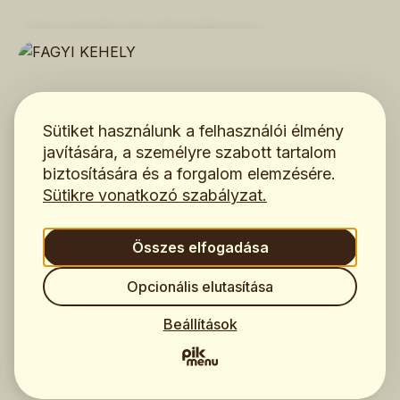
HÁZI TORTÁK ÉS SÜTEMÉNYEK
Sütiket használunk a felhasználói élmény
FAGYI KEHELY
javítására, a személyre szabott tartalom
biztosítására és a forgalom elemzésére.
Sütikre vonatkozó szabályzat.
Összes elfogadása
IQOS ILUMA
ÉRTÉKELÉS⭐️ VISSZAJELZÉS
Opcionális elutasítása
Beállítások
Létrehozva a következővel: